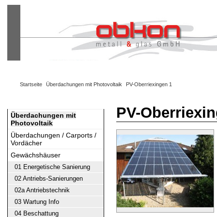
Warenkorb
Ihr Konto
Kasse
Anmelden
Startseite
Überdachungen mit Photovoltaik
PV-Oberriexingen 1
PV-Oberriexin
Überdachungen mit
Photovoltaik
Überdachungen / Carports /
Vordächer
Gewächshäuser
01 Energetische Sanierung
02 Antriebs-Sanierungen
02a Antriebstechnik
03 Wartung Info
04 Beschattung