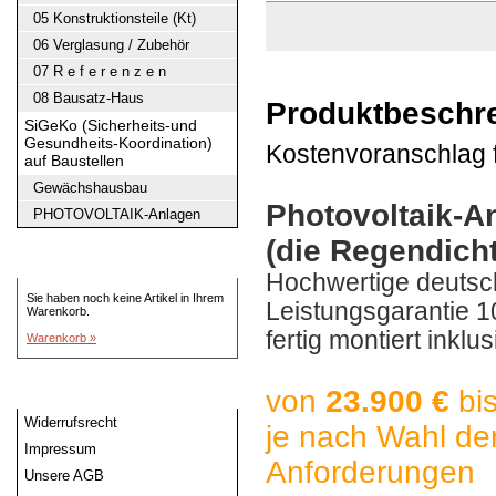
05 Konstruktionsteile (Kt)
06 Verglasung / Zubehör
07 R e f e r e n z e n
08 Bausatz-Haus
Produktbeschr
SiGeKo (Sicherheits-und
Gesundheits-Koordination)
Kostenvoranschlag f
auf Baustellen
Gewächshausbau
Photovoltaik-A
PHOTOVOLTAIK-Anlagen
(die
R
egendich
Warenkorb
Hochwertige
deutsc
Sie haben noch keine Artikel in Ihrem
L
eistungsgarantie 
Warenkorb.
fertig montiert inkl
Warenkorb »
von
2
3
.900 €
bi
Informationen
Widerrufsrecht
je nac
h Wahl de
Impressum
Anford
erun
gen
Unsere AGB