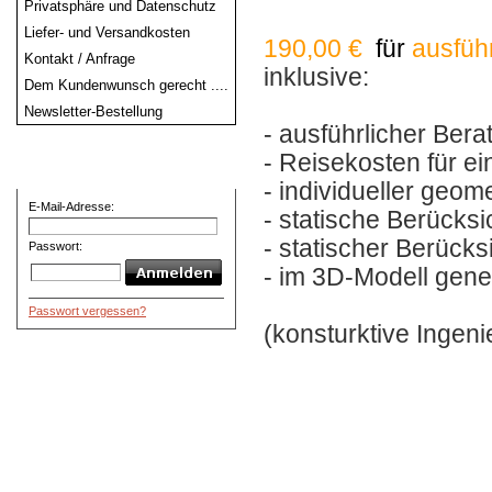
Privatsphäre und Datenschutz
Liefer- und Versandkosten
190,00 €
für
ausführ
Kontakt / Anfrage
inklusive:
Dem Kundenwunsch gerecht ....
Newsletter-Bestellung
-
ausführlicher Ber
-
Reisekosten für
ei
Willkommen zurück
-
i
ndividueller geom
E-Mail-Adresse:
-
statische Berücksi
- statischer Berück
Passwort:
-
im 3
D-Modell
gener
Passwort vergessen?
(konsturktive
Ingeni