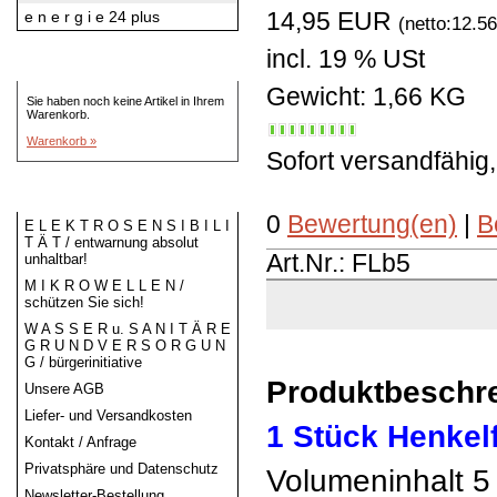
e n e r g i e 24 plus
14,95 EUR
(netto:12.5
incl. 19 % USt
Warenkorb
Gewicht: 1,66 KG
Sie haben noch keine Artikel in Ihrem
Warenkorb.
Warenkorb »
Sofort versandfähig
Informationen
0
Bewertung(en)
|
B
E L E K T R O S E N S I B I L I
T Ä T / entwarnung absolut
Art.Nr.: FLb5
unhaltbar!
M I K R O W E L L E N /
schützen Sie sich!
W A S S E R u. S A N I T Ä R E
G R U N D V E R S O R G U N
G / bürgerinitiative
Produktbeschr
Unsere AGB
Liefer- und Versandkosten
1 Stück Henkel
Kontakt / Anfrage
Privatsphäre und Datenschutz
Volumeninhalt 5 
Newsletter-Bestellung