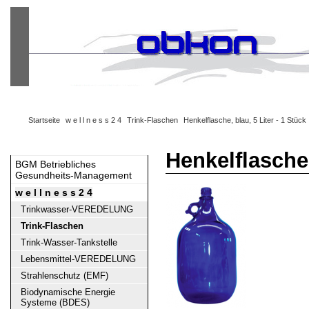
Warenkorb
Ihr Konto
Kasse
Anmelden
Startseite
w e l l n e s s 2 4
Trink-Flaschen
Henkelflasche, blau, 5 Liter - 1 Stück
Kategorien
Henkelflasche,
BGM Betriebliches
Gesundheits-Management
w e l l n e s s 2 4
Trinkwasser-VEREDELUNG
Trink-Flaschen
Trink-Wasser-Tankstelle
Lebensmittel-VEREDELUNG
Strahlenschutz (EMF)
Biodynamische Energie
Systeme (BDES)