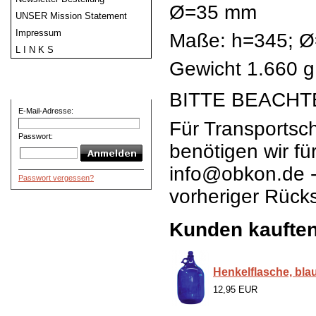
Ø=35 mm
UNSER Mission Statement
Impressum
Maße: h=345; 
L I N K S
Gewicht 1.660 g
Willkommen zurück
BITTE BEAC
E-Mail-Adresse:
Für Transportsc
Passwort:
benötigen wir fü
info@obkon.de -
Passwort vergessen?
vorheriger Rücks
Kunden kaufte
Henkelflasche, blau,
12,95 EUR