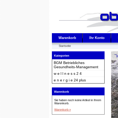
Warenkorb
Ihr Konto
Startseite
"I
Kategorien
BGM Betriebliches
Gesundheits-Management
w e l l n e s s 2 4
e n e r g i e 24 plus
Warenkorb
Sie haben noch keine Artikel in Ihrem
Warenkorb.
Warenkorb »