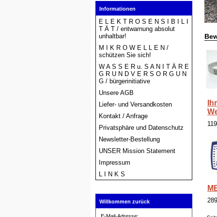
Informationen
E L E K T R O S E N S I B I L I
T Ä T / entwarnung absolut
unhaltbar!
Bew
M I K R O W E L L E N /
schützen Sie sich!
W A S S E R u. S A N I T Ä R E
G R U N D V E R S O R G U N
G / bürgerinitiative
Unsere AGB
Ih
Liefer- und Versandkosten
We
Kontakt / Anfrage
11
Privatsphäre und Datenschutz
Newsletter-Bestellung
UNSER Mission Statement
Impressum
L I N K S
ME
28
Willkommen zurück
E-Mail-Adresse: