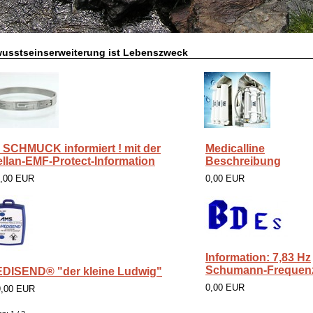
usstseinserweiterung ist Lebenszweck
r SCHMUCK informiert ! mit der
Medicalline
llan-EMF-Protect-Information
Beschreibung
9,00 EUR
0,00 EUR
Information: 7,83 Hz
Schumann-Frequen
DISEND® "der kleine Ludwig"
0,00 EUR
9,00 EUR