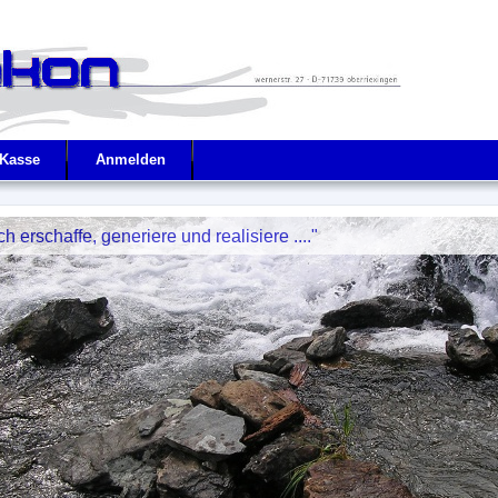
Kasse
Anmelden
ch erschaffe, generiere und realisiere ...."