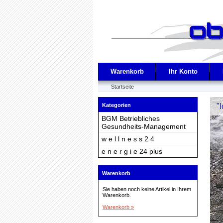
Warenkorb
Ihr Konto
Startseite
"I
Kategorien
BGM Betriebliches
Gesundheits-Management
w e l l n e s s 2 4
e n e r g i e 24 plus
Warenkorb
Sie haben noch keine Artikel in Ihrem
Warenkorb.
Warenkorb »