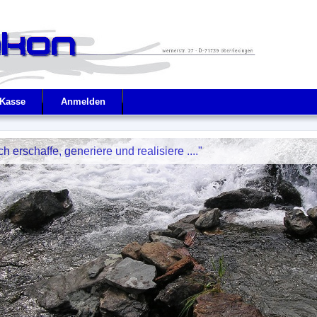
Kasse
Anmelden
ch erschaffe, generiere und realisiere ...."