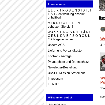
Informationen
E L E K T R O S E N S I B I L I
T Ä T / entwarnung absolut
unhaltbar!
Bew
M I K R O W E L L E N /
schützen Sie sich!
W A S S E R u. S A N I T Ä R E
G R U N D V E R S O R G U N
We
G / bürgerinitiative
Unsere AGB
41
Liefer- und Versandkosten
Kontakt / Anfrage
Privatsphäre und Datenschutz
Newsletter-Bestellung
UNSER Mission Statement
We
Impressum
Po
L I N K S
15
Seit
Willkommen zurück
E-Mail-Adresse: