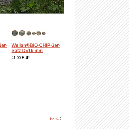
er-
Wellan®BIO-CHIP-3er-
Satz D=16 mm
41,00 EUR
|<<
<
1
2