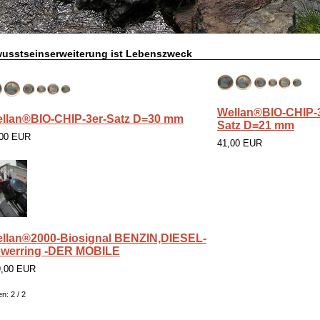
usstseinserweiterung ist Lebenszweck
Wellan®BIO-CHIP-3
llan®BIO-CHIP-3er-Satz D=30 mm
Satz D=21 mm
,00 EUR
41,00 EUR
llan®2000-Biosignal BENZIN,DIESEL-
werring -DER MOBILE
9,00 EUR
en: 2 / 2