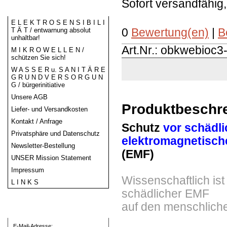
Sofort versandfähig
Informationen
E L E K T R O S E N S I B I L I
T Ä T / entwarnung absolut
0
Bewertung(en)
|
B
unhaltbar!
Art.Nr.: obkwebioc3
M I K R O W E L L E N /
schützen Sie sich!
W A S S E R u. S A N I T Ä R E
G R U N D V E R S O R G U N
G / bürgerinitiative
Unsere AGB
Produktbeschr
Liefer- und Versandkosten
Kontakt / Anfrage
Schutz
vor schädl
Privatsphäre und Datenschutz
elektromagnetisch
Newsletter-Bestellung
(EMF)
UNSER Mission Statement
Impressum
Wissenschaftlich ist
L I N K S
schädlicher EMF
auf den menschlich
Willkommen zurück
E-Mail-Adresse: