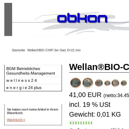
Warenkorb
Ihr Konto
Kasse
Anmelden
Startseite
Wellan®BIO-CHIP-3er-Satz D=21 mm
Kategorien
Wellan®BIO-C
BGM Betriebliches
Gesundheits-Management
w e l l n e s s 2 4
e n e r g i e 24 plus
41,00 EUR
(netto:34.4
Warenkorb
incl. 19 % USt
Sie haben noch keine Artikel in Ihrem
Gewicht: 0,01 KG
Warenkorb.
Warenkorb »