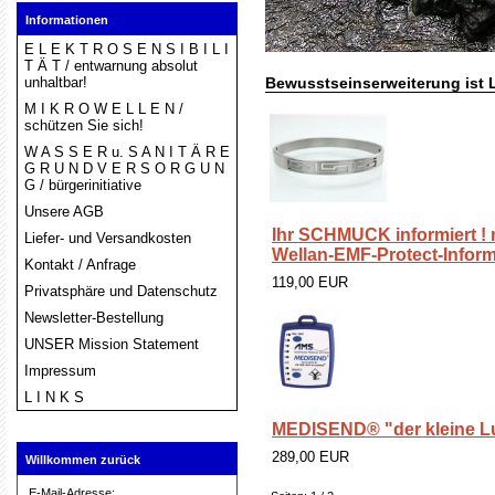
Informationen
E L E K T R O S E N S I B I L I
T Ä T / entwarnung absolut
unhaltbar!
Bewusstseinserweiterung ist
M I K R O W E L L E N /
schützen Sie sich!
W A S S E R u. S A N I T Ä R E
G R U N D V E R S O R G U N
G / bürgerinitiative
Unsere AGB
Ihr SCHMUCK informiert ! 
Liefer- und Versandkosten
Wellan-EMF-Protect-Inform
Kontakt / Anfrage
119,00 EUR
Privatsphäre und Datenschutz
Newsletter-Bestellung
UNSER Mission Statement
Impressum
L I N K S
MEDISEND® "der kleine L
289,00 EUR
Willkommen zurück
E-Mail-Adresse: