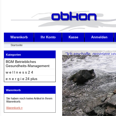
Warenkorb
Ihr Konto
Kasse
Anmelden
Startseite
"Ich erschaffe, generiere und 
Kategorien
BGM Betriebliches
Gesundheits-Management
w e l l n e s s 2 4
e n e r g i e 24 plus
Warenkorb
Sie haben noch keine Artikel in Ihrem
Warenkorb.
Warenkorb »